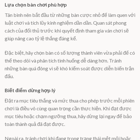
Lựa chọn bàn chơi phù hợp
Tân binh nên bắt đầu từ những bàn cược nhỏ để làm quen với
luật chơi và tích lũy kinh nghiệm dần dần. Quan sát phong
cách của đối thủ trước khi quyết định tham gia ván chơi sẽ
giúp nâng cao tỷ lệ thắng đáng kể.
Đặc biệt, hãy chọn bàn có số lượng thành viên vừa phải để có
thể theo dõi và phân tích tình huống dễ dàng hơn. Tránh
những bàn quá đông vì sẽ khó kiểm soát được diễn biến trận
đấu.
Biết điểm dừng hợp lý
Đặt ra mục tiêu thắng và mức thua cho phép trước mỗi phiên
chơi là điều vô cùng quan trọng cần thực hiện. Khi đạt được
mục tiêu hoặc chạm ngưỡng thua, hãy dừng lại ngay để bảo
toàn thành quả đã đạt được.
Ngoài ra, tránh chơi khi đang trong trạng thái mệt mỏi hoặc