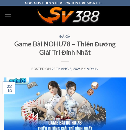
Skip
ADD ANYTHING HERE OR JUST REMOVE IT...
to
content
ĐÁ GÀ
Game Bài NOHU78 – Thiên Đường
Giải Trí Đỉnh Nhất
POSTED ON
22 THÁNG 3, 2026
BY
ADMIN
22
Th3