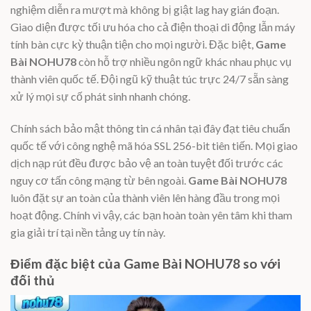
nghiệm diễn ra mượt mà không bị giật lag hay gián đoạn.
Giao diện được tối ưu hóa cho cả điện thoại di động lẫn máy
tính bàn cực kỳ thuận tiện cho mọi người. Đặc biệt,
Game
Bài NOHU78
còn hỗ trợ nhiều ngôn ngữ khác nhau phục vụ
thành viên quốc tế. Đội ngũ kỹ thuật túc trực 24/7 sẵn sàng
xử lý mọi sự cố phát sinh nhanh chóng.
Chính sách bảo mật thông tin cá nhân tại đây đạt tiêu chuẩn
quốc tế với công nghệ mã hóa SSL 256-bit tiên tiến. Mọi giao
dịch nạp rút đều được bảo vệ an toàn tuyệt đối trước các
nguy cơ tấn công mạng từ bên ngoài.
Game Bài NOHU78
luôn đặt sự an toàn của thành viên lên hàng đầu trong mọi
hoạt động. Chính vì vậy, các bạn hoàn toàn yên tâm khi tham
gia giải trí tại nền tảng uy tín này.
Điểm đặc biệt của Game Bài NOHU78 so với
đối thủ