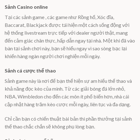
Sảnh Casino online
Tại các sảnh game , các game như Rồng hổ, Xóc đĩa,
Baccarat, Blackjack được tái hiện một cách sống động với
hệ thống livestream trực tiếp với dealer người thật, mang
đến cảm giác chân thực, hấp dẫn ngay tại nhà. Một khi đã vào
bàn tại sảnh chơi này, bạn sẽ hiểu ngay vì sao sòng bạc lại
khiến hàng ngàn người chơi nghiện mỗi ngày.
Sảnh cá cược thể thao
Sảnh game này là nơi để bạn thể hiện sự am hiểu thể thao và
khả năng đọc kèo của mình. Từ các giải bóng đá lớn nhỏ,
NBA, Wimbledon cho đến các môn ít phổ biến hơn, nhà cái
cập nhật hàng trăm kèo cược mỗi ngày, liên tục và đa dạng.
Chỉ cần bạn có chiến thuật bài bản thì phần thưởng tại sảnh
thể thao chắc chắn sẽ không phụ lòng bạn.