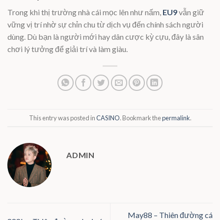
Trong khi thị trường nhà cái mọc lên như nấm,
EU9
vẫn giữ
vững vị trí nhờ sự chỉn chu từ dịch vụ đến chính sách người
dùng. Dù bạn là người mới hay dân cược kỳ cựu, đây là sân
chơi lý tưởng để giải trí và làm giàu.
This entry was posted in
CASINO
. Bookmark the
permalink
.
ADMIN
May88 – Thiên đường cá