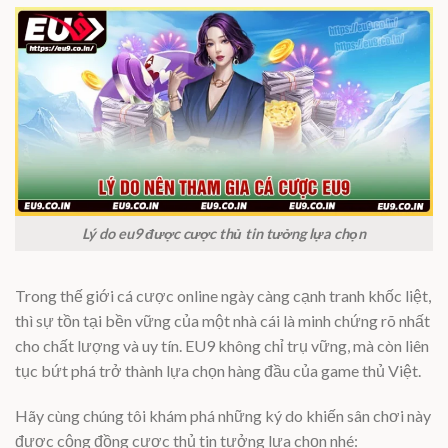
Lý do eu9 được cược thủ tin tưởng lựa chọn
Trong thế giới cá cược online ngày càng cạnh tranh khốc liệt,
thì sự tồn tại bền vững của một nhà cái là minh chứng rõ nhất
cho chất lượng và uy tín. EU9 không chỉ trụ vững, mà còn liên
tục bứt phá trở thành lựa chọn hàng đầu của game thủ Việt.
Hãy cùng chúng tôi khám phá những ký do khiến sân chơi này
được cộng đồng cược thủ tin tưởng lựa chọn nhé: