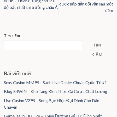
888b – Thiên đường chơi cá
cược hấp dẫn đổi vận sau một
độ bậc nhất thị trường châu Á
đêm
Tìm kiếm
TÌM
KIẾM
Bài viết mới
Sexy Casino MM99 – Sảnh Live Dealer Chuẩn Quốc Tế #1
Blog 84WIN – Kho Tàng Kiến Thức Cá Cược Chất Lượng
Live Casino VZ99 – Sòng Bạc Hiện Đại Dành Cho Dân
Chuyên
Game Bài NOHU78 – Thiên Đường Giải Trí Đỉnh Nhất